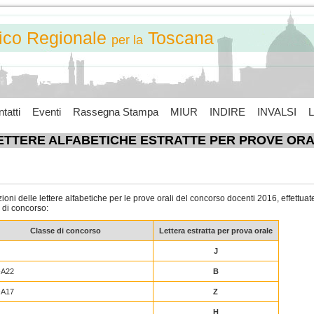
tico Regionale
Toscana
per la
tatti
Eventi
Rassegna Stampa
MIUR
INDIRE
INVALSI
L
ETTERE ALFABETICHE ESTRATTE PER PROVE ORA
ioni delle lettere alfabetiche per le prove orali del concorso docenti 2016, effettuat
i di concorso:
Classe di concorso
Lettera estratta per prova orale
J
-A22
B
-A17
Z
H