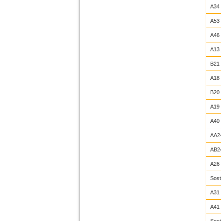
A34
A53
A46
A13
B21
A18
B20
A19
A40
AA2
AB2
A26
Sost
A31
A41