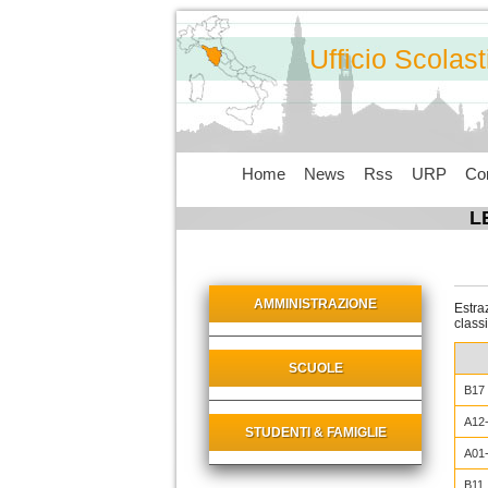
Ufficio Scolas
Home
News
Rss
URP
Con
L
AMMINISTRAZIONE
Estraz
class
SCUOLE
B17
A12
STUDENTI & FAMIGLIE
A01
B11