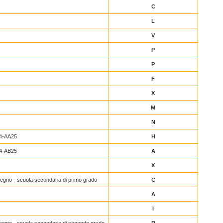
C
L
V
P
P
F
X
M
N
4-AA25
H
4-AB25
A
X
egno - scuola secondaria di primo grado
C
A
I