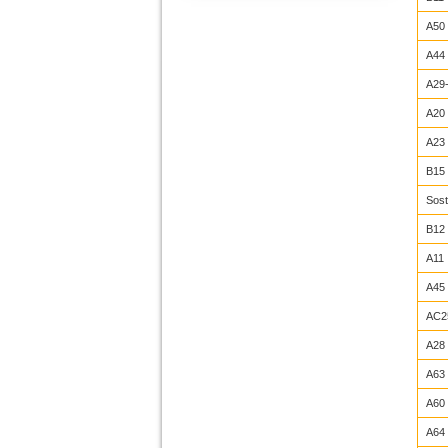
A50
A44
A29
A20
A23
B15
Sost
B12
A11
A45
AC2
A28
A63
A60
A64