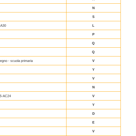
N
S
-A30
L
P
Q
Q
egno - scuola primaria
V
Y
V
N
5-AC24
V
Y
D
E
V