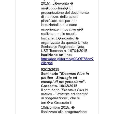
2015). L�evento �
un�opportunit� di
presentazione del documento
di indirizzo, delle azioni
pianificate, dei partner
istituzionali e di alcune
esperienze innovative gi�
realizzate nelle scuole
toscane. L�incontro �
organizzato da questo Ufficio
Scolastico Regionale. Nota
USR Toscana n. 16704/2015.
Iscrizione on line:
http://goo.gl/forms/g0GOP78cw7
Allegati
02/12/2015
Seminario "
Erasmus Plus in
pratica - Strategie ed
esempi di progettazione
".
Grosseto. 10/12/2015
Il seminario "
Erasmus Plus in
pratica - Strategie ed esempi
di progettazione
", che si
terr� a Grosseto il
10dicembre 2015, �
finalizzato alla progettazione