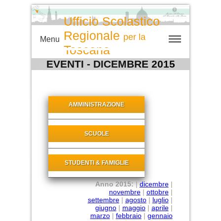
Ufficio Scolastico
Regionale
per la
Menu
Toscana
EVENTI - DICEMBRE 2015
AMMINISTRAZIONE
SCUOLE
STUDENTI & FAMIGLIE
Anno 2015:
|
dicembre
|
novembre
|
ottobre
|
settembre
|
agosto
|
luglio
|
giugno
|
maggio
|
aprile
|
marzo
|
febbraio
|
gennaio