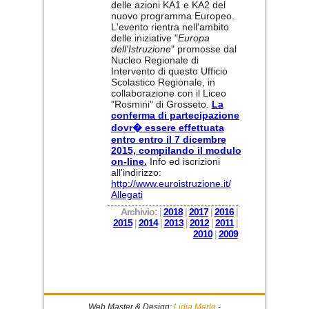
delle azioni KA1 e KA2 del
nuovo programma Europeo.
L'evento rientra nell'ambito
delle iniziative "
Europa
dell'Istruzione
" promosse dal
Nucleo Regionale di
Intervento di questo Ufficio
Scolastico Regionale, in
collaborazione con il Liceo
"Rosmini" di Grosseto.
La
conferma di partecipazione
dovr� essere effettuata
entro entro il 7 dicembre
2015, compilando il modulo
on-line.
Info ed iscrizioni
all'indirizzo:
http://www.euroistruzione.it/
Allegati
Archivio:
|
2018
|
2017
|
2016
|
2015
|
2014
|
2013
|
2012
|
2011
|
2010
|
2009
Web Master & Design:
Lidia Merlo
-