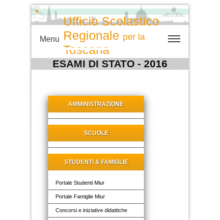
Ufficio Scolastico
Regionale
per la
Menu
Toscana
ESAMI DI STATO - 2016
AMMINISTRAZIONE
SCUOLE
STUDENTI & FAMIGLIE
Portale Studenti Miur
Portale Famiglie Miur
Concorsi e iniziative didattiche