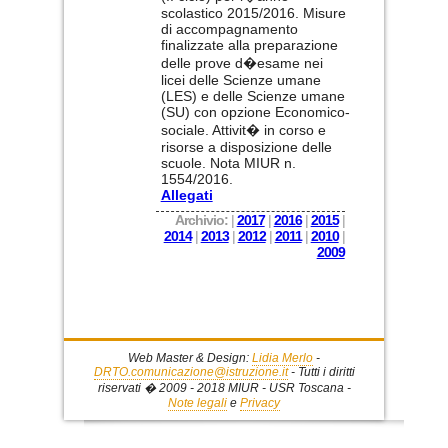
scolastico 2015/2016. Misure
di accompagnamento
finalizzate alla preparazione
delle prove d�esame nei
licei delle Scienze umane
(LES) e delle Scienze umane
(SU) con opzione Economico-
sociale. Attivit� in corso e
risorse a disposizione delle
scuole. Nota MIUR n.
1554/2016.
Allegati
Archivio:
|
2017
|
2016
|
2015
|
2014
|
2013
|
2012
|
2011
|
2010
|
2009
Web Master & Design:
Lidia Merlo
-
DRTO.comunicazione@istruzione.it
- Tutti i diritti
riservati � 2009 - 2018 MIUR - USR Toscana -
Note legali
e
Privacy