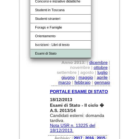
Concorsi e iniziative didattiche
Studenti in Toscana
Studenti stranieri
Forags e Famiglie
Orientamento
Iscrizioni - Libri di testo
Esami di Stato
Anno 2013:
|
dicembre
|
novembre |
ottobre
|
settembre | agosto |
luglio
|
giugno
|
maggio
|
aprile
|
marzo
|
febbraio
|
gennaio
PORTALE ESAME DI STATO
18/12/2013
Esami di Stato - II ciclo �
A.S. 2013/14
Candidati esterni: domanda
tardiva.
Nota USR n. 13225 del
18/12/2013.
Archivio:
|
2017
|
2016
|
2015
|