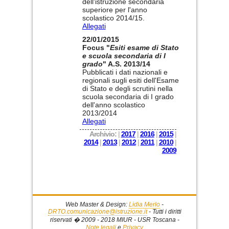
dell'istruzione secondaria
superiore per l'anno
scolastico 2014/15.
Allegati
22/01/2015
Focus "
Esiti esame di Stato
e scuola secondaria di I
grado
" A.S. 2013/14
Pubblicati i dati nazionali e
regionali sugli esiti dell'Esame
di Stato e degli scrutini nella
scuola secondaria di I grado
dell'anno scolastico
2013/2014
Allegati
Archivio:
|
2017
|
2016
|
2015
|
2014
|
2013
|
2012
|
2011
|
2010
|
2009
Web Master & Design:
Lidia Merlo
-
DRTO.comunicazione@istruzione.it
- Tutti i diritti
riservati � 2009 - 2018 MIUR - USR Toscana -
Note legali
e
Privacy