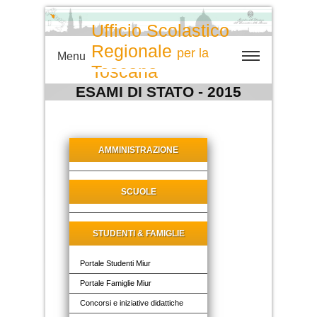
Ufficio Scolastico
Regionale
per la
Menu
Toscana
ESAMI DI STATO - 2015
AMMINISTRAZIONE
SCUOLE
STUDENTI & FAMIGLIE
Portale Studenti Miur
Portale Famiglie Miur
Concorsi e iniziative didattiche