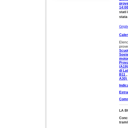
prove
14:00
stati
stata
Grigl
Calen
Elenc
prove
Scuol
Soste
motor
Prova
(A19
di La
B11
,
A30)
Indic
Estra
Commi
LA BU
Conco
trami