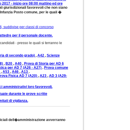
 2017 - inizio ore 08:00 mattino ed ore
i giurisdizionali favorevoli che non siano
 Infanzia Posto comune, per le quali �
6, suddivise per classi di concorso
cattedre per il personale docente.
andidati - presso le quali si terranno le
ria di secondo grado)
,
A42
,
Scienze
18)
,
B20
,
A40
,
Prova di Storia per AD 6
tica per AD 7 (A26 - A27)
.
Prova comune
4
,
A53
,
A46
,
A13
.
rova Fisica AD 7 (A20)
,
A23
,
AD 3 (A29-
ci amministrativi loro favorevoli.
tuate durante le prove scritte
tati di vigilanza.
fficiali dell�amministrazione avverranno