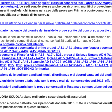
 scritte SUPPLETIVE delle seguenti classi di concorso (dal 3 aprile al 22 maggio
 pomeriggio)
. Le sedi sono le stesse anche per ricorrenti muniti di provvediment
 inseriti negli elenchi, tranne nel caso delle prove per Primaria posto comune ed
 specificata un�aula di �riserva�.
ie di valutazione e calendari per le prove pratiche ed orali del concorso docenti 201
dario nazionale dei giorni e dei turni delle prove scritte del concorso a posti e 
hi delle sedi di esame in Toscana - con la loro ubicazione e con l�indicazione dei c
 scritte delle seguenti classi di concorso (dal 28 aprile al 31 maggio 2016):
a primaria,
Scuola dell'infanzia.
gno (scuola secondaria di primo grado)
,
A31
,
A41
,
Sostegno (scuola seconda
ie AD 2 (A48 - A49)
,
AJ55 (PIANOFORTE)
.
 comune di Filosofia AD 6 (A18 - A19)
,
B21
,
prova di Scienze Umane AD 6 (A
)
,
Francese AD 5 (AA24 - AA25)
,
Inglese AD 5 (AB24 - AB25)
,
Prova di Matema
tino AD 8 (A11)
,
A45
,
Spagnolo AD 5 (AC24- AC25)
,
A28
,
A63
,
A60
,
A64
,
A3
B12
,
B15
,
B17
,
prova comune Italiano AD 4 e 8 (A12-A22)
,
AD 1 (A01-A17)
,
p
,
A44
,
A50
,
SOSTEGNO (primaria)
.
azione delle sedi per candidati muniti di ordinanze o di decreti cautelari dei giudi
zioni delle lettere alfabetiche per le prove orali del concorso docenti 2016, effet
ssioni giudicatrici per le prove concorsuali in Toscana e composizione dei comi
ONA SCUOLA: piano ordinario e straordinario di assunzioni
rso a posti e cattedre per il personale docente 2016. Tutte le comunicazioni u
te pubblicazione in questa sezione.