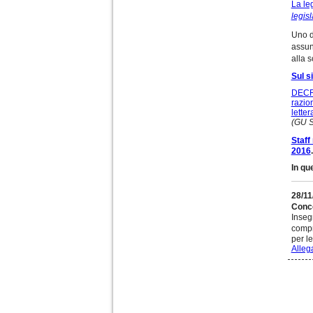
La le
legisl
Uno d
assun
alla 
Sul s
DECRE
razio
lette
(GU S
Staff
2016
.
In qu
28/11
Conco
Inseg
compr
per le
Allega