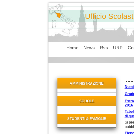
Ufficio Scolas
Home
News
Rss
URP
Con
AMMINISTRAZIONE
Nomi
Gradu
SCUOLE
Estra
2016
Tabel
di que
STUDENTI & FAMIGLIE
Si pr
pubbl
Elenc