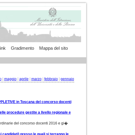
ink
Gradimento
Mappa del sito
o
|
maggio
|
aprile
|
marzo
|
febbraio
|
gennaio
 SUPPLETIVE in Toscana del concorso docenti
lle procedure gestite a livello regionale e
i ordinarie del concorso docenti 2016 e gi�
 candidati) presso le quali si terranno le