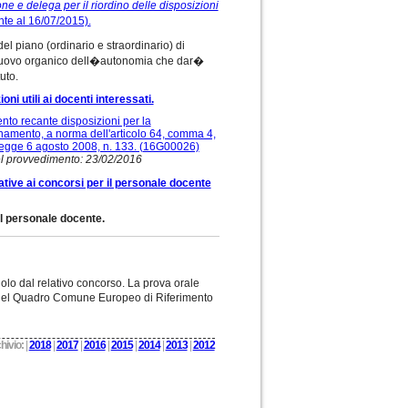
e e delega per il riordino delle disposizioni
nte al 16/07/2015).
l piano (ordinario e straordinario) di
l nuovo organico dell�autonomia che dar�
uto.
i utili ai docenti interessati.
recante disposizioni per la
gnamento, a norma dell'articolo 64, comma 4,
a legge 6 agosto 2008, n. 133. (16G00026)
del provvedimento: 23/02/2016
tive ai concorsi per il personale docente
il personale docente.
olo dal relativo concorso. La prova orale
 del Quadro Comune Europeo di Riferimento
hivio:
|
2018
|
2017
|
2016
|
2015
|
2014
|
2013
|
2012