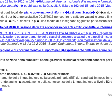
gge 13 luglio 2015, n. 107:
�Riforma del sistema nazionale di istruzione e formazion
ative vigenti
�, � pubblicata nella Gazzetta Ufficiale n.162 del 15 luglio 2015 (vige
ei punti focali del
piano governativo di riforma �
La Buona Scuola
�
� l�avvio de
zioni per l�anno scolastico 2015/2016 per coprire le cattedre vacanti e creare i
scuola l�8% di docenti in pi�, una media di 7 insegnanti aggiuntivi per ciascun istit
ito del MIUR la sezione dedicata al concorso docenti 20166 con tutte le informazion
TO DEL PRESIDENTE DELLA REPUBBLICA 14 febbraio 2016, n. 19 - Regolamento 
nalizzazione ed accorpamento delle classi di concorso a cattedre e a posti di inse
ra a), del decreto-legge 25 giugno 2008, n. 112, convertito, con modificazioni, dall
erie Generale n.43 del 22-2-2016 - Suppl. Ordinario n. 5) note: Entrata in vigore 
 regionale di coordinamento e supporto per l�espletamento delle procedure rela
esta sezione sono pubblicati anche gli avvisi relativi ai precedenti concorsi per 
/2014
rso docenti D.D.G. n. 82/2012 � Scuola primaria
namento della lingua inglese nella scuola primaria (EE) dei candidati immessi in ru
ende anche l�accertamento della conoscenza della Lingua Inglese al livello B2
 lingue.
ti
Arc