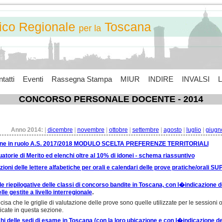
tico Regionale
Toscana
per la
tatti
Eventi
Rassegna Stampa
MIUR
INDIRE
INVALSI
L
CONCORSO PERSONALE DOCENTE - 2014
Anno 2014:
|
dicembre
|
novembre
|
ottobre
|
settembre
|
agosto
|
luglio
|
giugn
ne in ruolo A.S. 2017/2018 MODULO SCELTA PREFERENZE TERRITORIALI
atorie di Merito ed elenchi oltre al 10% di idonei - schema riassuntivo
zioni delle lettere alfabetiche per orali e calendari delle prove pratiche/orali
le riepilogative delle classi di concorso bandite in Toscana, con l�indicazione de
lle gestite a livello interregionale
.
ecisa che le griglie di valutazione delle prove sono quelle utilizzate per le session
icate in questa sezione.
hi delle sedi di esame in Toscana (con la loro ubicazione e con l�indicazione dei