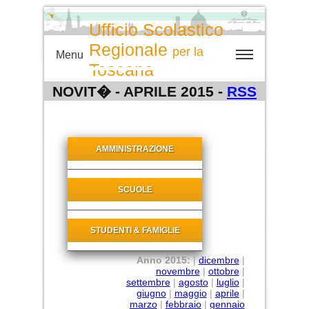
Ufficio Scolastico
Regionale
per la
Menu
Toscana
NOVIT� - APRILE 2015 -
RSS
AMMINISTRAZIONE
SCUOLE
STUDENTI & FAMIGLIE
Anno 2015:
|
dicembre
|
novembre
|
ottobre
|
settembre
|
agosto
|
luglio
|
giugno
|
maggio
|
aprile
|
marzo
|
febbraio
|
gennaio