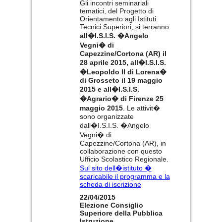
Gli incontri seminariali
tematici, del Progetto di
Orientamento agli Istituti
Tecnici Superiori, si terranno
all�I.S.I.S. �Angelo
Vegni� di
Capezzine/Cortona (AR) il
28 aprile 2015, all�I.S.I.S.
�Leopoldo II di Lorena�
di Grosseto il 19 maggio
2015 e all�I.S.I.S.
�Agrario� di Firenze 25
maggio 2015
. Le attivit�
sono organizzate
dall�I.S.I.S. �Angelo
Vegni� di
Capezzine/Cortona (AR), in
collaborazione con questo
Ufficio Scolastico Regionale.
Sul sito dell�istituto �
scaricabile il programma e la
scheda di iscrizione
22/04/2015
Elezione Consiglio
Superiore della Pubblica
Istruzione