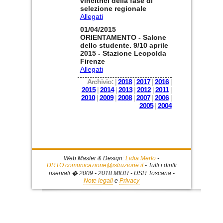
vincitrici della fase di
selezione regionale
Allegati
01/04/2015
ORIENTAMENTO - Salone
dello studente. 9/10 aprile
2015 - Stazione Leopolda
Firenze
Allegati
Archivio:
|
2018
|
2017
|
2016
|
2015
|
2014
|
2013
|
2012
|
2011
|
2010
|
2009
|
2008
|
2007
|
2006
|
2005
|
2004
Web Master & Design:
Lidia Merlo
-
DRTO.comunicazione@istruzione.it
- Tutti i diritti
riservati � 2009 - 2018 MIUR - USR Toscana -
Note legali
e
Privacy