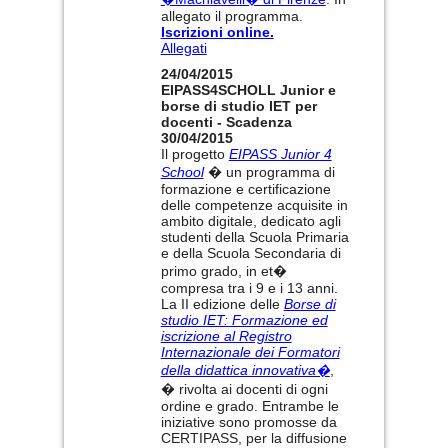
allegato il programma.
Iscrizioni online.
Allegati
24/04/2015
EIPASS4SCHOLL Junior e
borse di studio IET per
docenti - Scadenza
30/04/2015
Il progetto
EIPASS Junior 4
School
� un programma di
formazione e certificazione
delle competenze acquisite in
ambito digitale, dedicato agli
studenti della Scuola Primaria
e della Scuola Secondaria di
primo grado, in et�
compresa tra i 9 e i 13 anni.
La II edizione delle
Borse di
studio IET: Formazione ed
iscrizione al Registro
Internazionale dei Formatori
della didattica innovativa�
,
� rivolta ai docenti di ogni
ordine e grado. Entrambe le
iniziative sono promosse da
CERTIPASS, per la diffusione