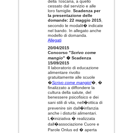
della Toscana, a quello
cessato dal servizio e alle
loro famiglie.
Scadenza per
la presentazione delle
domande: 22 maggio 2015
,
secondo le modalit� indicate
nel bando. In allegato anche
modello di domanda.
Allegati
20/04/2015
Concorso "
Scrivo come
mangio
" � Scadenza
15/09/2015
Il laboratorio di educazione
alimentare rivolto
gratuitamente alle scuole
�
Scrivo come mangio!
�, �
finalizzato a diffondere la
cultura della salute, del
benessere psicofisico e dei
sani stili di vita, nell�ottica di
prevenire sin dall�infanzia
anche i disturbi alimentari.
L�iniziativa � realizzata
dall�associazione Cuore e
Parole Onlus ed � aperta