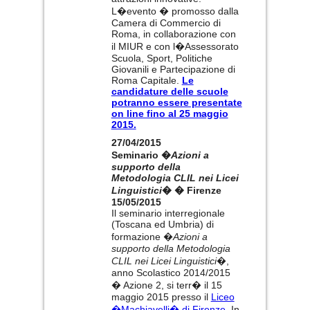
L�evento � promosso dalla
Camera di Commercio di
Roma, in collaborazione con
il MIUR e con l�Assessorato
Scuola, Sport, Politiche
Giovanili e Partecipazione di
Roma Capitale.
Le
candidature delle scuole
potranno essere presentate
on line fino al 25 maggio
2015.
27/04/2015
Seminario �
Azioni a
supporto della
Metodologia CLIL nei Licei
Linguistici
� � Firenze
15/05/2015
Il seminario interregionale
(Toscana ed Umbria) di
formazione �
Azioni a
supporto della Metodologia
CLIL nei Licei Linguistici
�,
anno Scolastico 2014/2015
� Azione 2, si terr� il 15
maggio 2015 presso il
Liceo
�Machiavelli� di Firenze
. In