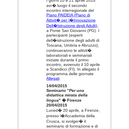
I giorni 20 e 21 aprile 2015
avr� luogo il secondo
incontro interregionale del
Piano PAIDEIA (Piano di
Attivit� per l�Innovazione
Dell�Istruzione degli Adulti)
,
a Ponte San Giovanni (PG). I
partecipanti (esperti
dell�istruzione degli adulti di
Toscana, Umbria e Abruzzo),
continueranno le attivit�
laboratoriali e seminariali
iniziate durante il primo
incontro, avvenuto il 10 aprile
a Scandicci (FI). In allegato il
programma delle giornate
Allegati
14/04/2015
Seminario "
Per una
didattica mirata della
lingua
" � Firenze
20/04/2015
Luned� 20 aprile, a Firenze,
presso l�Accademia della
Crusca, si svolger� il
seminario di formazione e di