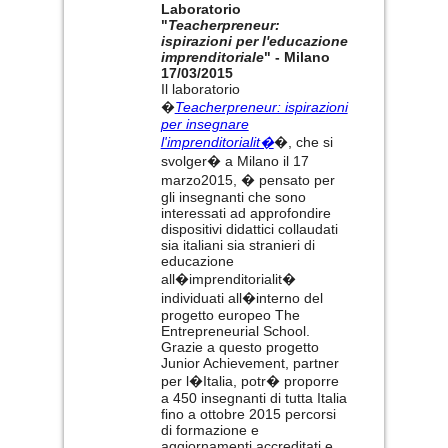
Laboratorio
"
Teacherpreneur:
ispirazioni per l'educazione
imprenditoriale
" - Milano
17/03/2015
Il laboratorio
�
Teacherpreneur: ispirazioni
per insegnare
l'imprenditorialit�
�, che si
svolger� a Milano il 17
marzo2015, � pensato per
gli insegnanti che sono
interessati ad approfondire
dispositivi didattici collaudati
sia italiani sia stranieri di
educazione
all�imprenditorialit�
individuati all�interno del
progetto europeo The
Entrepreneurial School.
Grazie a questo progetto
Junior Achievement, partner
per l�Italia, potr� proporre
a 450 insegnanti di tutta Italia
fino a ottobre 2015 percorsi
di formazione e
aggiornamenti accreditati e