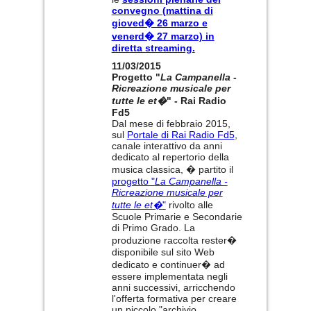
convegno (mattina di
gioved� 26 marzo e
venerd� 27 marzo) in
diretta streaming.
11/03/2015
Progetto "
La Campanella -
Ricreazione musicale per
tutte le et�
" - Rai Radio
Fd5
Dal mese di febbraio 2015,
sul
Portale di Rai Radio Fd5
,
canale interattivo da anni
dedicato al repertorio della
musica classica, � partito il
progetto "
La Campanella -
Ricreazione musicale per
tutte le et�
"
rivolto alle
Scuole Primarie e Secondarie
di Primo Grado. La
produzione raccolta rester�
disponibile sul sito Web
dedicato e continuer� ad
essere implementata negli
anni successivi, arricchendo
l'offerta formativa per creare
un piccolo "archivio