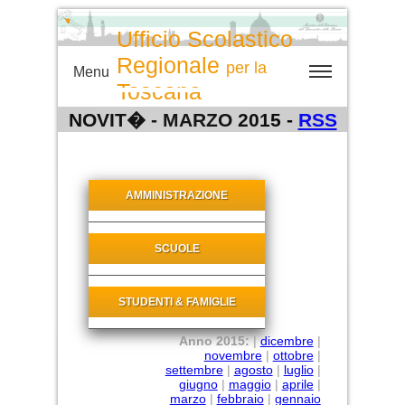
Ufficio Scolastico
Regionale
per la
Menu
Toscana
NOVIT� - MARZO 2015 -
RSS
AMMINISTRAZIONE
SCUOLE
STUDENTI & FAMIGLIE
Anno 2015:
|
dicembre
|
novembre
|
ottobre
|
settembre
|
agosto
|
luglio
|
giugno
|
maggio
|
aprile
|
marzo
|
febbraio
|
gennaio