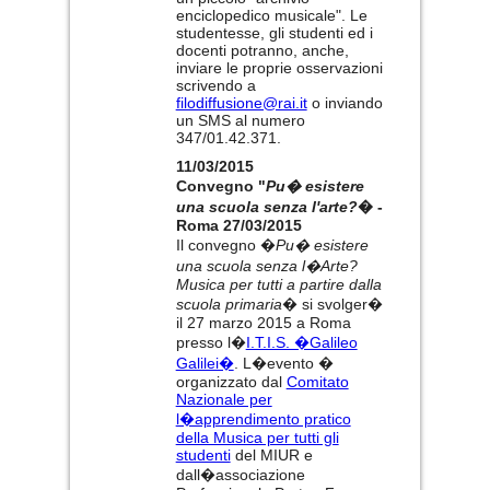
enciclopedico musicale". Le
studentesse, gli studenti ed i
docenti potranno, anche,
inviare le proprie osservazioni
scrivendo a
filodiffusione@rai.it
o inviando
un SMS al numero
347/01.42.371.
11/03/2015
Convegno "
Pu� esistere
una scuola senza l'arte?
� -
Roma 27/03/2015
Il convegno �
Pu� esistere
una scuola senza l�Arte?
Musica per tutti a partire dalla
scuola primaria
� si svolger�
il 27 marzo 2015 a Roma
presso l�
I.T.I.S. �Galileo
Galilei�
. L�evento �
organizzato dal
Comitato
Nazionale per
l�apprendimento pratico
della Musica per tutti gli
studenti
del MIUR e
dall�associazione