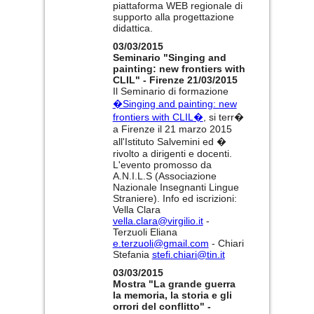
piattaforma WEB regionale di
supporto alla progettazione
didattica.
03/03/2015
Seminario "Singing and
painting: new frontiers with
CLIL" - Firenze 21/03/2015
Il Seminario di formazione
�Singing and painting: new
frontiers with CLIL�
, si terr�
a Firenze il 21 marzo 2015
all'Istituto Salvemini ed �
rivolto a dirigenti e docenti.
L'evento promosso da
A.N.I.L.S (Associazione
Nazionale Insegnanti Lingue
Straniere). Info ed iscrizioni:
Vella Clara
vella.clara@virgilio.it
-
Terzuoli Eliana
e.terzuoli@gmail.com
- Chiari
Stefania
stefi.chiari@tin.it
03/03/2015
Mostra "La grande guerra
la memoria, la storia e gli
orrori del conflitto" -