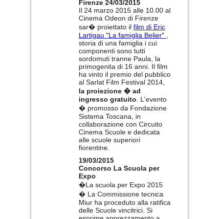
Firenze 24/03/2015
Il 24 marzo 2015 alle 10.00 al
Cinema Odeon di Firenze
sar� proiettato il
film di Eric
Lartigau "La famiglia Belier"
,
storia di una famiglia i cui
componenti sono tutti
sordomuti tranne Paula, la
primogenita di 16 anni. Il film
ha vinto il premio del pubblico
al Sarlat Film Festival 2014,
la proiezione � ad
ingresso gratuito
. L'evento
� promosso da Fondazione
Sistema Toscana, in
collaborazione con Circuito
Cinema Scuole e dedicata
alle scuole superiori
fiorentine.
19/03/2015
Concorso La Scuola per
Expo
�La scuola per Expo 2015
� La Commissione tecnica
Miur ha proceduto alla ratifica
delle Scuole vincitrici. Si
esprime apprezzamento a