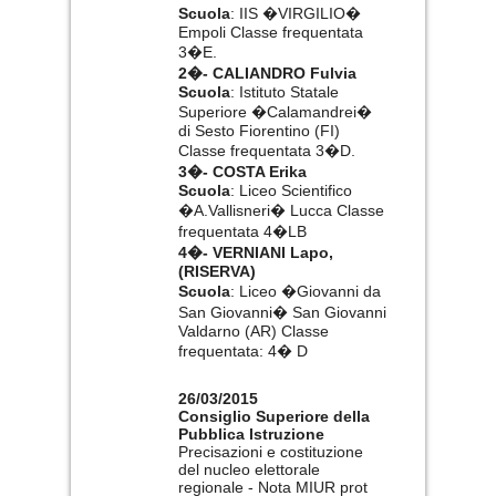
Scuola
: IIS �VIRGILIO�
Empoli Classe frequentata
3�E.
2�- CALIANDRO Fulvia
Scuola
: Istituto Statale
Superiore �Calamandrei�
di Sesto Fiorentino (FI)
Classe frequentata 3�D.
3�- COSTA Erika
Scuola
: Liceo Scientifico
�A.Vallisneri� Lucca Classe
frequentata 4�LB
4�- VERNIANI Lapo,
(RISERVA)
Scuola
: Liceo �Giovanni da
San Giovanni� San Giovanni
Valdarno (AR) Classe
frequentata: 4� D
26/03/2015
Consiglio Superiore della
Pubblica Istruzione
Precisazioni e costituzione
del nucleo elettorale
regionale - Nota MIUR prot