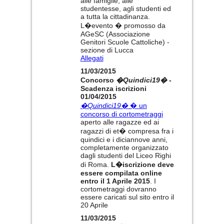
alle famiglie, alle
studentesse, agli studenti ed
a tutta la cittadinanza.
L�evento � promosso da
AGeSC (Associazione
Genitori Scuole Cattoliche) -
sezione di Lucca
Allegati
11/03/2015
Concorso
�Quindici19�
-
Scadenza iscrizioni
01/04/2015
�Quindici19�
� un
concorso di cortometraggi
aperto alle ragazze ed ai
ragazzi di et� compresa fra i
quindici e i diciannove anni,
completamente organizzato
dagli studenti del Liceo Righi
di Roma.
L�iscrizione deve
essere compilata online
entro il 1 Aprile 2015
. I
cortometraggi dovranno
essere caricati sul sito entro il
20 Aprile
11/03/2015