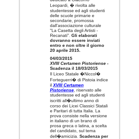
Leopardi, � rivolta alle
studentesse ed agli studenti
delle scuole primarie e
secondarie, promossa
dall'associazione culturale
"La Casetta degli Artisti -
Recanati".
Gli elaborati
dovranno essere inviati
entro e non oltre il giorno
20 aprile 2015.
04/03/2015
XVIII Certamen Pistoriense
-
Scadenza il 18/03/2015
Il Liceo Statale �Niccol�
Forteguerri� di Pistoia indice
il
XVIII Certamen
Pistoriense
, riservato alle
studentesse ed agli studenti
iscritti all�ultimo anno di
corso dei Licei Classici Statali
e Paritari di tutta Italia. La
prova consiste nella versione
in italiano di un brano di
prosa greca o latina, a scelta
del candidato, sul tema
dell�amicizia.
Scadenza per