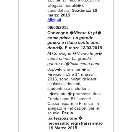
123 del 27 febbraio 2015). In
allegato modalit� di
candidatura.
Scadenza 10
marzo 2015
Allegati
06/03/2015
Convegno �
Niente fu pi�
come prima. La grande
guerra e l'Italia cento anni
dopo
�- Firenze 13/03/2015
Al Convegno �
Niente fu pi�
come prima. La grande
guerra e l�Italia cento anni
dopo
�, che si terr� a
Firenze il 13 e 14 marzo
2015, sono invitati dirigenti
scolastici, docenti,
studentesse e studenti.
L�evento � promosso dalla
Fondazione Biblioteche
Cassa risparmio Firenze. In
allegato le indicazioni per le
scuole.
Per la
partecipazione �
necessario registrarsi entro
il 9 Marzo 2015.