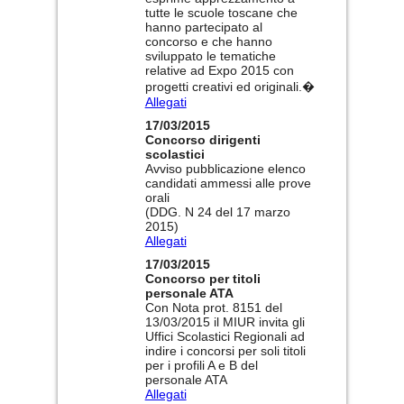
tutte le scuole toscane che
hanno partecipato al
concorso e che hanno
sviluppato le tematiche
relative ad Expo 2015 con
progetti creativi ed originali.�
Allegati
17/03/2015
Concorso dirigenti
scolastici
Avviso pubblicazione elenco
candidati ammessi alle prove
orali
(DDG. N 24 del 17 marzo
2015)
Allegati
17/03/2015
Concorso per titoli
personale ATA
Con Nota prot. 8151 del
13/03/2015 il MIUR invita gli
Uffici Scolastici Regionali ad
indire i concorsi per soli titoli
per i profili A e B del
personale ATA
Allegati