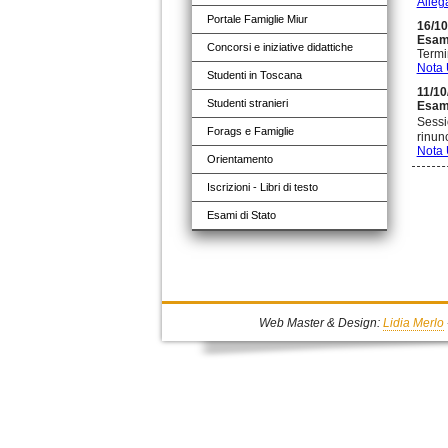
Allega
Portale Famiglie Miur
16/10
Esami 
Concorsi e iniziative didattiche
Termi
Nota 
Studenti in Toscana
11/10
Studenti stranieri
Esami
Sessi
Forags e Famiglie
rinunc
Nota 
Orientamento
Iscrizioni - Libri di testo
Esami di Stato
Web Master & Design:
Lidia Merlo