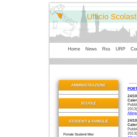
Ufficio Scolas
Home
News
Rss
URP
Con
AMMINISTRAZIONE
PORT
24/10
Calen
SCUOLE
Pubbl
2013)
Allega
24/10
STUDENTI & FAMIGLIE
Calen
Pubbl
2013)
Portale Studenti Miur