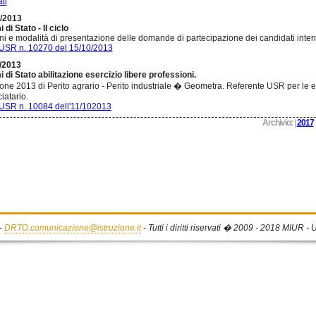
ti
/2013
di Stato - II ciclo
ni e modalità di presentazione delle domande di partecipazione dei candidati inter
USR n. 10270 del 15/10/2013
/2013
 di Stato abilitazione esercizio libere professioni.
one 2013 di Perito agrario - Perito industriale � Geometra. Referente USR per le ev
iatario.
USR n. 10084 dell'11/102013
Archivio:
|
2017
-
DRTO.comunicazione@istruzione.it
- Tutti i diritti riservati � 2009 - 2018 MIUR 