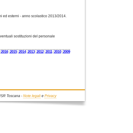
ni ed esterni - anno scolastico 2013/2014.
entuali sostituzioni del personale
|
2016
|
2015
|
2014
|
2013
|
2012
|
2011
|
2010
|
2009
- USR Toscana -
Note legali
e
Privacy